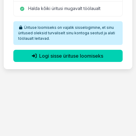
Halda kõiki üritusi mugavalt töölaualt
Ürituse loomiseks on vajalik sisselogimine, et sinu
üritused oleksid turvaliselt sinu kontoga seotud ja alati
töölaualt leitavad.
Logi sisse ürituse loomiseks