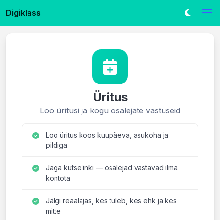
Digiklass
Üritus
Loo üritusi ja kogu osalejate vastuseid
Loo üritus koos kuupäeva, asukoha ja
pildiga
Jaga kutselinki — osalejad vastavad ilma
kontota
Jälgi reaalajas, kes tuleb, kes ehk ja kes
mitte