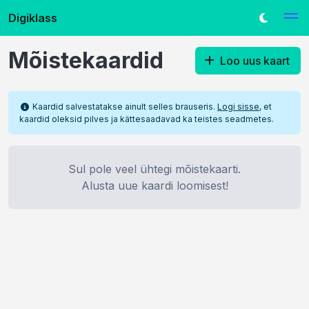
Digiklass
Mõistekaardid
Loo uus kaart
Kaardid salvestatakse ainult selles brauseris.
Logi sisse
, et
kaardid oleksid pilves ja kättesaadavad ka teistes seadmetes.
Sul pole veel ühtegi mõistekaarti.
Alusta uue kaardi loomisest!