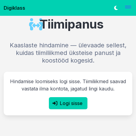
Digiklass
Tiimipanus
Kaaslaste hindamine — ülevaade sellest,
kuidas tiimiliikmed üksteise panust ja
koostööd kogesid.
Hindamise loomiseks logi sisse. Tiimiliikmed saavad
vastata ilma kontota, jagatud lingi kaudu.
Logi sisse