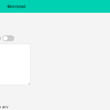
Tööriistad
d
e arv