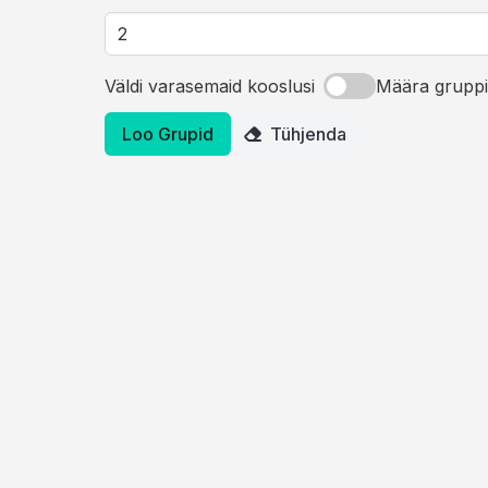
Väldi varasemaid kooslusi
Määra gruppi
Loo Grupid
Tühjenda