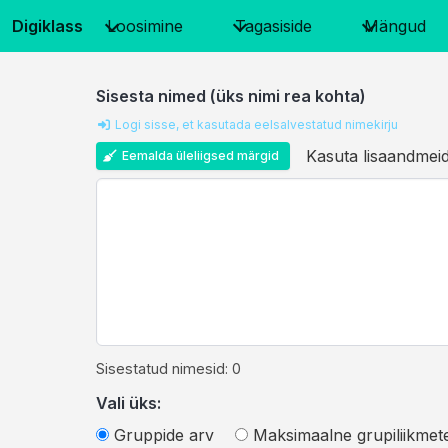
Digiklass
Loosimine
Tagasiside
Mängud
Sisesta nimed (üks nimi rea kohta)
Logi sisse, et kasutada eelsalvestatud nimekirju
Kasuta lisaandmei
Eemalda üleliigsed märgid
Sisestatud nimesid: 0
Vali üks:
Gruppide arv
Maksimaalne grupiliikmet